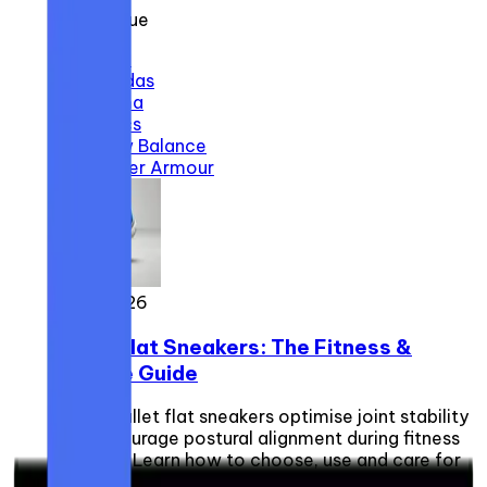
Par marque
Nike
Adidas
Puma
Asics
New Balance
Under Armour
4 juin 2026
Ballet Flat Sneakers: The Fitness &
Posture Guide
Hybrid ballet flat sneakers optimise joint stability
and encourage postural alignment during fitness
sessions. Learn how to choose, use and care for
this technical footwear.