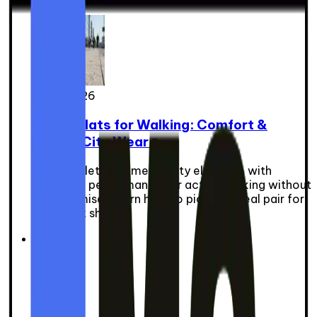
6 juin 2026
Ballet Flats for Walking: Comfort &
Active City Wear 👟
Sport ballet flats merge city elegance with
technical performance for active walking without
compromise. Learn how to pick the ideal pair for
your foot shape.
Explorer