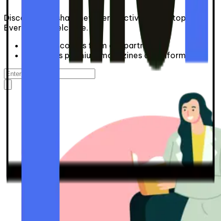
Discover and share new perspectives on all topics.
Everyone is welcome.
01
Get discounts from our partners
02
Access premium magazines and information