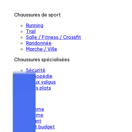
Chaussures de sport
Running
Trail
Salle / Fitness / Crossfit
Randonnée
Marche / Ville
Chaussures spécialisées
Sécurité
Orthopédie
Hallux valgus
Pieds plats
Par profil
Homme
Femme
Enfant
Petit budget