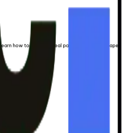
arn how to pick the ideal pair for your foot shape.