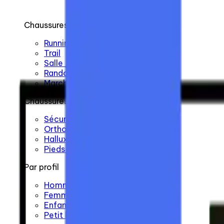
Chaussures de sport
Running
Trail
Salle / Fitness / Crossfit
Randonnée
Marche / Ville
Chaussures spécialisées
Sécurité
Orthopédie
Hallux valgus
Pieds plats
Par profil
Homme
Femme
Enfant
Petit budget