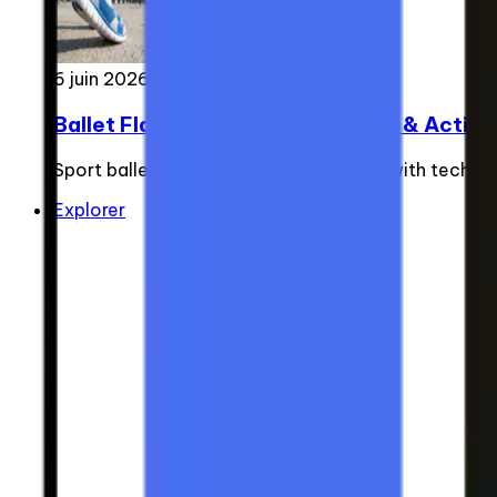
6 juin 2026
Ballet Flats for Walking: Comfort & Active
Sport ballet flats merge city elegance with techni
Explorer