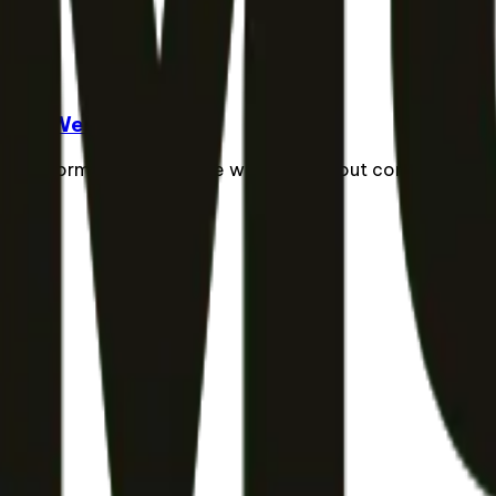
 City Wear 👟
cal performance for active walking without compromise. Le