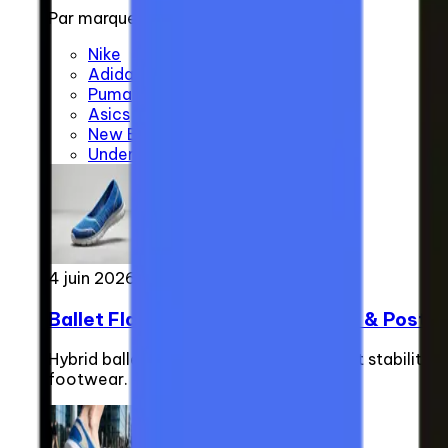
Par marque
Nike
Adidas
Puma
Asics
New Balance
Under Armour
4 juin 2026
Ballet Flat Sneakers: The Fitness & Postu
Hybrid ballet flat sneakers optimise joint stability
footwear.