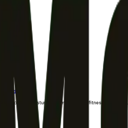
re Guide
 and encourage postural alignment during fitness sessions.