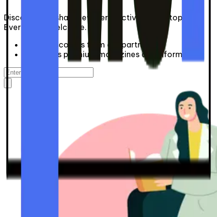
Discover and share new perspectives on all topics.
Everyone is welcome.
01
Get discounts from our partners
02
Access premium magazines and information