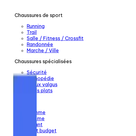
Chaussures de sport
Running
Trail
Salle / Fitness / Crossfit
Randonnée
Marche / Ville
Chaussures spécialisées
Sécurité
Orthopédie
Hallux valgus
Pieds plats
Par profil
Homme
Femme
Enfant
Petit budget