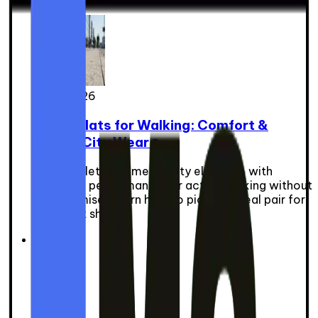
6 juin 2026
Ballet Flats for Walking: Comfort &
Active City Wear 👟
Sport ballet flats merge city elegance with
technical performance for active walking without
compromise. Learn how to pick the ideal pair for
your foot shape.
Explorer