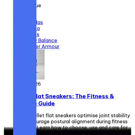
Par marque
Nike
Adidas
Puma
Asics
New Balance
Under Armour
4 juin 2026
Ballet Flat Sneakers: The Fitness &
Posture Guide
Hybrid ballet flat sneakers optimise joint stability
and encourage postural alignment during fitness
sessions. Learn how to choose, use and care for
this technical footwear.