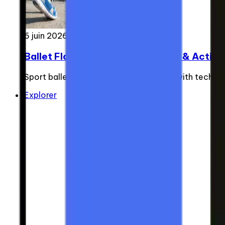
6 juin 2026
Ballet Flats for Walking: Comfort & Active
Sport ballet flats merge city elegance with techni
Explorer