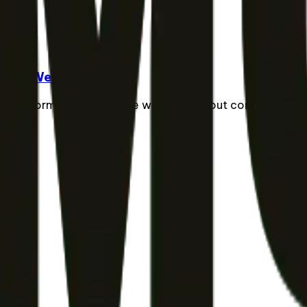
 City Wear 👟
cal performance for active walking without compromise. Le