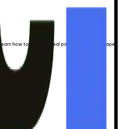
arn how to pick the ideal pair for your foot shape.