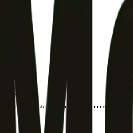
re Guide
 and encourage postural alignment during fitness sessions.