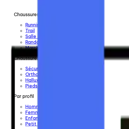
Chaussures de sport
Running
Trail
Salle / Fitness / Crossfit
Randonnée
Marche / Ville
Chaussures spécialisées
Sécurité
Orthopédie
Hallux valgus
Pieds plats
Par profil
Homme
Femme
Enfant
Petit budget