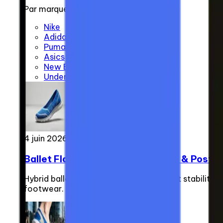
Par marque
Nike
Adidas
Puma
Asics
New Balance
Under Armour
4 juin 2026
Ballet Flat Sneakers: The Fitness & Postu
Hybrid ballet flat sneakers optimise joint stability
footwear.